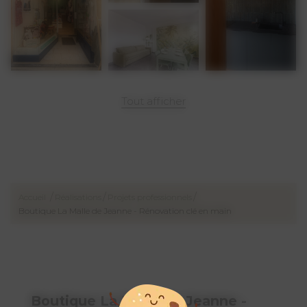
Et si nous faisions de votre jardin
une nouvelle pièce à vivre?
Je vous accompagne pour penser
vos projets d’aménagement
extérieur.
un
Tout afficher
/
/
/
Accueil
Réalisations
Projets professionnels
Boutique La Malle de Jeanne - Rénovation clé en main
Boutique La Malle de Jeanne -