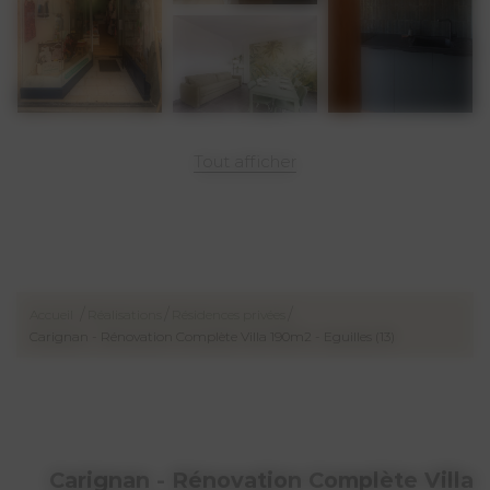
Et si nous faisions de votre jardin
une nouvelle pièce à vivre?
Je vous accompagne pour penser
vos projets d’aménagement
extérieur.
Tout afficher
/
/
/
Accueil
Réalisations
Résidences privées
Carignan - Rénovation Complète Villa 190m2 - Eguilles (13)
Carignan - Rénovation Complète Villa