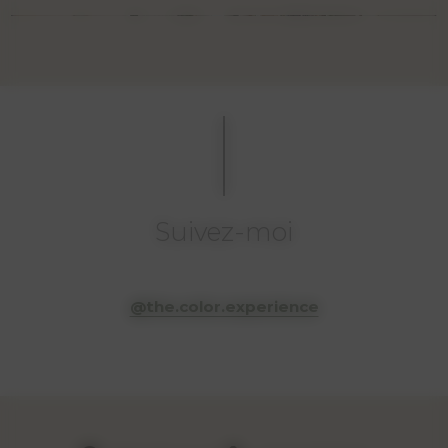
Suivez-moi
@the.color.experience