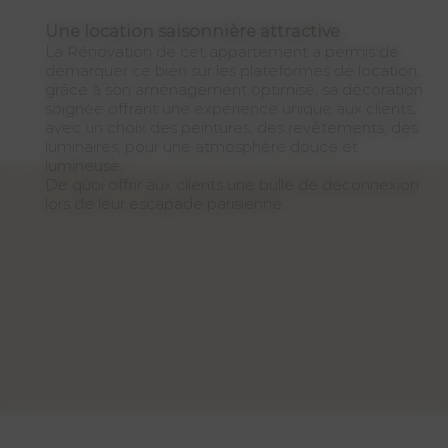
Une location saisonnière attractive
La Rénovation de cet appartement a permis de
démarquer ce bien sur les plateformes de location,
grâce à son aménagement optimisé, sa décoration
soignée offrant une expérience unique aux clients,
avec un choix des peintures, des revêtements, des
luminaires, pour une atmosphère douce et
lumineuse.
De quoi offrir aux clients une bulle de déconnexion
lors de leur escapade parisienne.