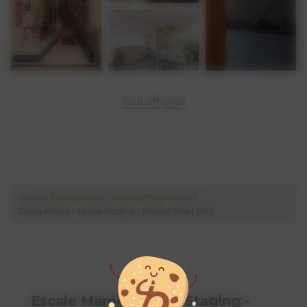
Et si nous faisions de votre jardin
une nouvelle pièce à vivre?
Je vous accompagne pour penser
vos projets d’aménagement
extérieur.
Tout afficher
/
/
/
Accueil
Réalisations
Projets professionnels
Escale Marne - Home Staging - Maison Alfort (94)
Escale Marne - Home Staging -