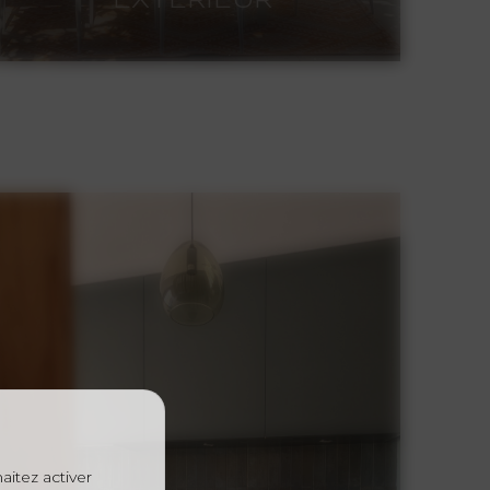
EXTÉRIEUR
AMÉNAGEMENT
EXTÉRIEUR
Et si nous faisions de votre
jardin une nouvelle pièce à
vivre?
Je vous accompagne pour
penser vos projets
d’aménagement extérieur.
aitez activer