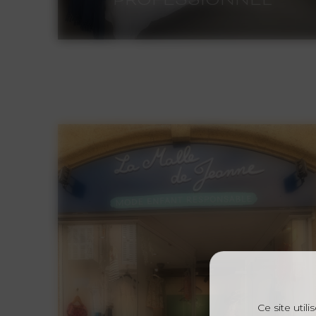
PROFESSIONNEL
PROFESSIONNEL
Avec 15 ans d’expérience dans
le milieu du luxe et du Retail,
j’accompagne les
Professionnels dans leurs
projets de Rénovation,
Architecture et Décoration
d’Intérieur,
avec pour objectif de créer une
expérience client unique au
service de votre entreprise
Ce site util