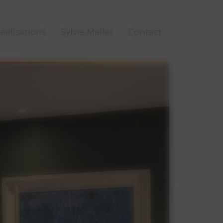
éalisations
Sylvie Mallet
Contact