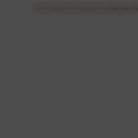
/
/
/
Accueil
Réalisations
Résidences privées
Sage Green - Déc