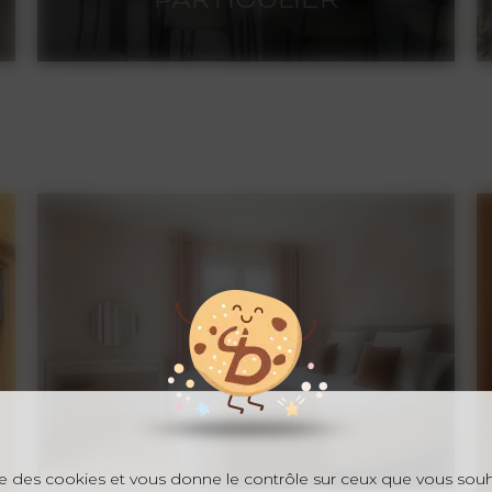
PARTICULIER
PARTICULIER
J’accompagne les Particuliers à
se créer un lieu unique à leur
image,
avec une architecture et une
décoration au service de vos
émotions.
Mon talent, comprendre qui
vous êtes et vos besoins, et
m'entourer d'une équipe de
confiance pour un projet
réussi.
ise des cookies et vous donne le contrôle sur ceux que vous souh