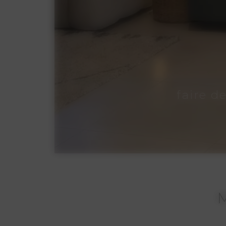
faire d
M